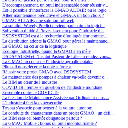
L’accompagnement, un outil indispensable pour réussir v...
Est-il possible d’interfacer la GMAO ALTAIR ou le logic...
Allier maintenance prédictive et GMAO, un bon choix ?
GMAO ALTAIR, une solution full web
La solution Wavely Predict devient partenaire du logici...
Subvention d’aide à l’investissement pour l’Industrie d...
DSDSYSTEM est à la recherche d’un ingénieur comme...
La distribution adopte la GMAO pour gérer la maintenanc...
La GMAO au cœur de la logistique
Écologie industrielle, quand la GMAO s’en mêle
DSDSYSTEM et l’Institut Pasteur de Lille au rendez-vous...
La GMAO au coeur de l’industrie agroalimentaire
Plimsoll nous décerne la note « forte »
Réussir votre projet GMAO avec DSDSYSTEM
La maintenance des pompes à chaleur va-t-elle devenir o...
Le BIM au cœur de l’industrie
COVID-19 : remise en question de l’industrie mondiale
Ensemble contre le COVID-19
La Gestion de Maintenance Assistée par Ordinateur dans ...
L’industrie 4.0 et la cybersécurité
Toyota s’associe pour penser à la voiture autonom...
La conduite du changement dans un projet GMAO : un défi...
Le BIM sera-t-il bientôt obligatoire partout ?
La GMAO Mobile : bonus ou outil incontournable ?