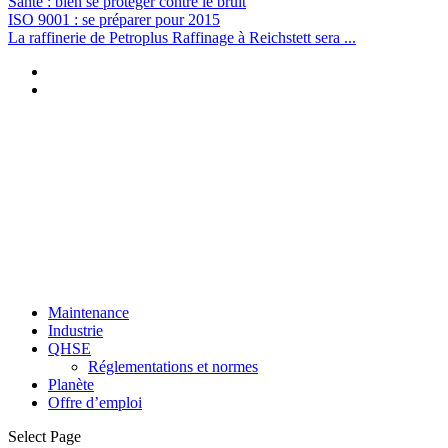
Santé : bien se protéger contre le bruit
ISO 9001 : se préparer pour 2015
La raffinerie de Petroplus Raffinage à Reichstett sera ...
Maintenance
Industrie
QHSE
Réglementations et normes
Planète
Offre d’emploi
Select Page