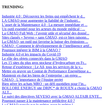
TRENDING:
Industrie 4.0 : Découvrez les freins qui empêchent le d...
LA GMAO pour augmenter la fiabilité de l’industri...
L’asset de la Maintenance 4.0 : La mesure immédiate et ...
Un outil essentiel pour les acteurs du monde médical : ...
La GMAO Full Web : l’avenir utile et sécurisé des donné...
Sites classés « Seveso » sans GMAO, est-ce bien raisonn...
La GMAO, un outil qui favorise la baisse des émissions ...
GMAO : Comment le développement de l’intelligence artif...
Pourquoi intégrer le BIM à la GMAO ?
Industrie 4.0 et les impacts du Covid-19
Le rôle des objets connectés dans la GMAO
Les 15 sites du plus gros stockeur d’hydrocarbure en Fr...
Retour d’expérience : Le All, tous les services de la v...
Mettre en œuvre un Contrat de Performance Énergétique a...
Maintenir en état les biens de l’entreprise : un enjeu ...
GMAO : L’importance de l’équipe projet
Bien gérer les achats MRO : un défi quotidien pour l’in...
BOLLORE ENERGY site DRPC* de ROUEN a choisi la GMAO
ALT...
Le suivi des directives SEVESO avec la GMAO ALTAIR ENTE...
Pourquoi passer à la maintenance prédictive 4.0 ?
La GMAO pensée par le métier, pour le métier !