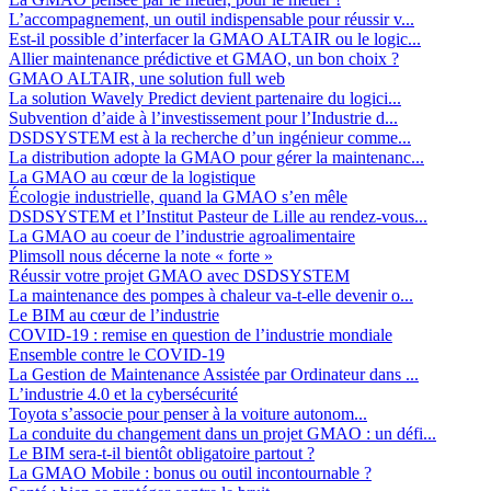
L’accompagnement, un outil indispensable pour réussir v...
Est-il possible d’interfacer la GMAO ALTAIR ou le logic...
Allier maintenance prédictive et GMAO, un bon choix ?
GMAO ALTAIR, une solution full web
La solution Wavely Predict devient partenaire du logici...
Subvention d’aide à l’investissement pour l’Industrie d...
DSDSYSTEM est à la recherche d’un ingénieur comme...
La distribution adopte la GMAO pour gérer la maintenanc...
La GMAO au cœur de la logistique
Écologie industrielle, quand la GMAO s’en mêle
DSDSYSTEM et l’Institut Pasteur de Lille au rendez-vous...
La GMAO au coeur de l’industrie agroalimentaire
Plimsoll nous décerne la note « forte »
Réussir votre projet GMAO avec DSDSYSTEM
La maintenance des pompes à chaleur va-t-elle devenir o...
Le BIM au cœur de l’industrie
COVID-19 : remise en question de l’industrie mondiale
Ensemble contre le COVID-19
La Gestion de Maintenance Assistée par Ordinateur dans ...
L’industrie 4.0 et la cybersécurité
Toyota s’associe pour penser à la voiture autonom...
La conduite du changement dans un projet GMAO : un défi...
Le BIM sera-t-il bientôt obligatoire partout ?
La GMAO Mobile : bonus ou outil incontournable ?