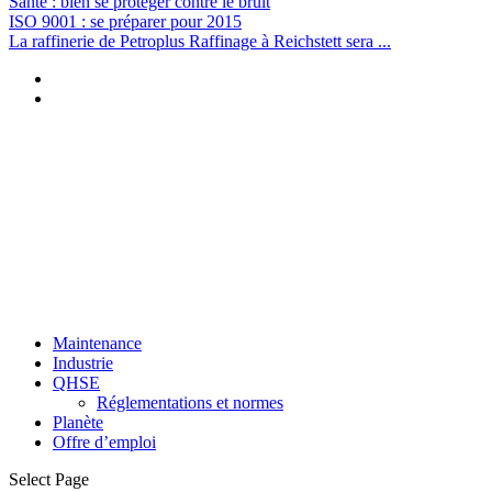
Santé : bien se protéger contre le bruit
ISO 9001 : se préparer pour 2015
La raffinerie de Petroplus Raffinage à Reichstett sera ...
Maintenance
Industrie
QHSE
Réglementations et normes
Planète
Offre d’emploi
Select Page