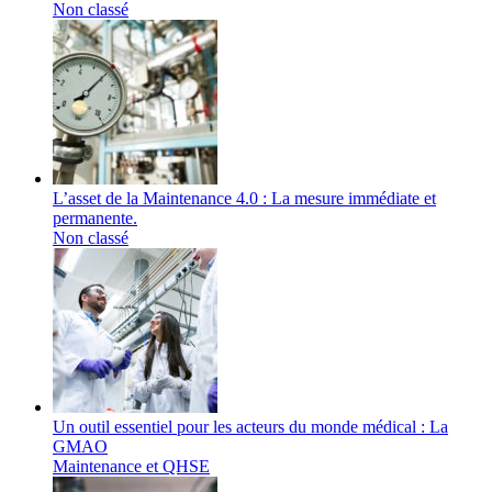
Non classé
L’asset de la Maintenance 4.0 : La mesure immédiate et
permanente.
Non classé
Un outil essentiel pour les acteurs du monde médical : La
GMAO
Maintenance et QHSE