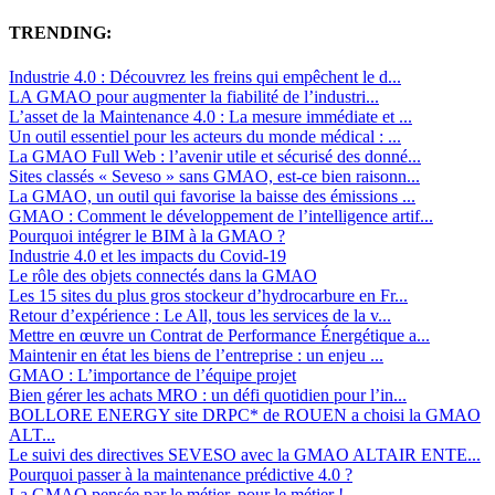
TRENDING:
Industrie 4.0 : Découvrez les freins qui empêchent le d...
LA GMAO pour augmenter la fiabilité de l’industri...
L’asset de la Maintenance 4.0 : La mesure immédiate et ...
Un outil essentiel pour les acteurs du monde médical : ...
La GMAO Full Web : l’avenir utile et sécurisé des donné...
Sites classés « Seveso » sans GMAO, est-ce bien raisonn...
La GMAO, un outil qui favorise la baisse des émissions ...
GMAO : Comment le développement de l’intelligence artif...
Pourquoi intégrer le BIM à la GMAO ?
Industrie 4.0 et les impacts du Covid-19
Le rôle des objets connectés dans la GMAO
Les 15 sites du plus gros stockeur d’hydrocarbure en Fr...
Retour d’expérience : Le All, tous les services de la v...
Mettre en œuvre un Contrat de Performance Énergétique a...
Maintenir en état les biens de l’entreprise : un enjeu ...
GMAO : L’importance de l’équipe projet
Bien gérer les achats MRO : un défi quotidien pour l’in...
BOLLORE ENERGY site DRPC* de ROUEN a choisi la GMAO
ALT...
Le suivi des directives SEVESO avec la GMAO ALTAIR ENTE...
Pourquoi passer à la maintenance prédictive 4.0 ?
La GMAO pensée par le métier, pour le métier !