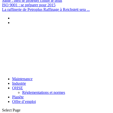
Santé : bien se protéger contre le bruit
ISO 9001 : se préparer pour 2015
La raffinerie de Petroplus Raffinage à Reichstett sera ...
Maintenance
Industrie
QHSE
Réglementations et normes
Planète
Offre d’emploi
Select Page