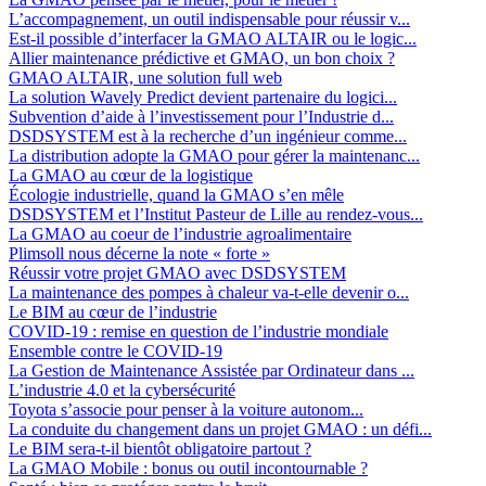
L’accompagnement, un outil indispensable pour réussir v...
Est-il possible d’interfacer la GMAO ALTAIR ou le logic...
Allier maintenance prédictive et GMAO, un bon choix ?
GMAO ALTAIR, une solution full web
La solution Wavely Predict devient partenaire du logici...
Subvention d’aide à l’investissement pour l’Industrie d...
DSDSYSTEM est à la recherche d’un ingénieur comme...
La distribution adopte la GMAO pour gérer la maintenanc...
La GMAO au cœur de la logistique
Écologie industrielle, quand la GMAO s’en mêle
DSDSYSTEM et l’Institut Pasteur de Lille au rendez-vous...
La GMAO au coeur de l’industrie agroalimentaire
Plimsoll nous décerne la note « forte »
Réussir votre projet GMAO avec DSDSYSTEM
La maintenance des pompes à chaleur va-t-elle devenir o...
Le BIM au cœur de l’industrie
COVID-19 : remise en question de l’industrie mondiale
Ensemble contre le COVID-19
La Gestion de Maintenance Assistée par Ordinateur dans ...
L’industrie 4.0 et la cybersécurité
Toyota s’associe pour penser à la voiture autonom...
La conduite du changement dans un projet GMAO : un défi...
Le BIM sera-t-il bientôt obligatoire partout ?
La GMAO Mobile : bonus ou outil incontournable ?