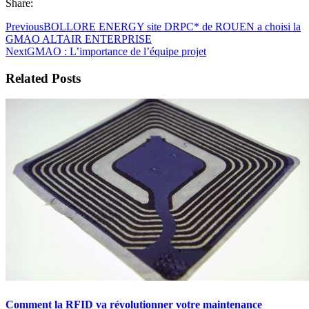
Share:
Previous
BOLLORE ENERGY site DRPC* de ROUEN a choisi la
GMAO ALTAIR ENTERPRISE
Next
GMAO : L’importance de l’équipe projet
Related Posts
Comment la RFID va révolutionner votre maintenance