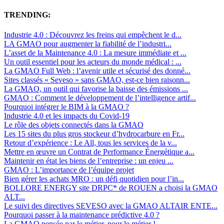
TRENDING:
Industrie 4.0 : Découvrez les freins qui empêchent le d...
LA GMAO pour augmenter la fiabilité de l’industri...
L’asset de la Maintenance 4.0 : La mesure immédiate et ...
Un outil essentiel pour les acteurs du monde médical : ...
La GMAO Full Web : l’avenir utile et sécurisé des donné...
Sites classés « Seveso » sans GMAO, est-ce bien raisonn...
La GMAO, un outil qui favorise la baisse des émissions ...
GMAO : Comment le développement de l’intelligence artif...
Pourquoi intégrer le BIM à la GMAO ?
Industrie 4.0 et les impacts du Covid-19
Le rôle des objets connectés dans la GMAO
Les 15 sites du plus gros stockeur d’hydrocarbure en Fr...
Retour d’expérience : Le All, tous les services de la v...
Mettre en œuvre un Contrat de Performance Énergétique a...
Maintenir en état les biens de l’entreprise : un enjeu ...
GMAO : L’importance de l’équipe projet
Bien gérer les achats MRO : un défi quotidien pour l’in...
BOLLORE ENERGY site DRPC* de ROUEN a choisi la GMAO
ALT...
Le suivi des directives SEVESO avec la GMAO ALTAIR ENTE...
Pourquoi passer à la maintenance prédictive 4.0 ?
La GMAO pensée par le métier, pour le métier !