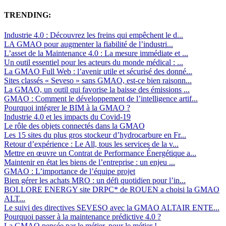
TRENDING:
Industrie 4.0 : Découvrez les freins qui empêchent le d...
LA GMAO pour augmenter la fiabilité de l’industri...
L’asset de la Maintenance 4.0 : La mesure immédiate et ...
Un outil essentiel pour les acteurs du monde médical : ...
La GMAO Full Web : l’avenir utile et sécurisé des donné...
Sites classés « Seveso » sans GMAO, est-ce bien raisonn...
La GMAO, un outil qui favorise la baisse des émissions ...
GMAO : Comment le développement de l’intelligence artif...
Pourquoi intégrer le BIM à la GMAO ?
Industrie 4.0 et les impacts du Covid-19
Le rôle des objets connectés dans la GMAO
Les 15 sites du plus gros stockeur d’hydrocarbure en Fr...
Retour d’expérience : Le All, tous les services de la v...
Mettre en œuvre un Contrat de Performance Énergétique a...
Maintenir en état les biens de l’entreprise : un enjeu ...
GMAO : L’importance de l’équipe projet
Bien gérer les achats MRO : un défi quotidien pour l’in...
BOLLORE ENERGY site DRPC* de ROUEN a choisi la GMAO
ALT...
Le suivi des directives SEVESO avec la GMAO ALTAIR ENTE...
Pourquoi passer à la maintenance prédictive 4.0 ?
La GMAO pensée par le métier, pour le métier !