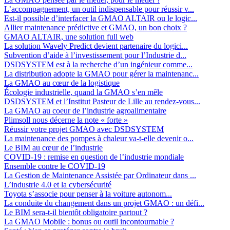
L’accompagnement, un outil indispensable pour réussir v...
Est-il possible d’interfacer la GMAO ALTAIR ou le logic...
Allier maintenance prédictive et GMAO, un bon choix ?
GMAO ALTAIR, une solution full web
La solution Wavely Predict devient partenaire du logici...
Subvention d’aide à l’investissement pour l’Industrie d...
DSDSYSTEM est à la recherche d’un ingénieur comme...
La distribution adopte la GMAO pour gérer la maintenanc...
La GMAO au cœur de la logistique
Écologie industrielle, quand la GMAO s’en mêle
DSDSYSTEM et l’Institut Pasteur de Lille au rendez-vous...
La GMAO au coeur de l’industrie agroalimentaire
Plimsoll nous décerne la note « forte »
Réussir votre projet GMAO avec DSDSYSTEM
La maintenance des pompes à chaleur va-t-elle devenir o...
Le BIM au cœur de l’industrie
COVID-19 : remise en question de l’industrie mondiale
Ensemble contre le COVID-19
La Gestion de Maintenance Assistée par Ordinateur dans ...
L’industrie 4.0 et la cybersécurité
Toyota s’associe pour penser à la voiture autonom...
La conduite du changement dans un projet GMAO : un défi...
Le BIM sera-t-il bientôt obligatoire partout ?
La GMAO Mobile : bonus ou outil incontournable ?