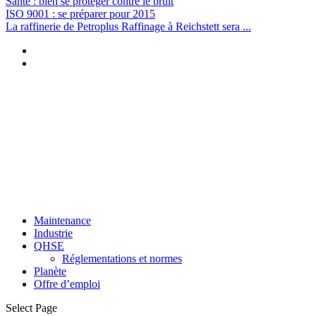
Santé : bien se protéger contre le bruit
ISO 9001 : se préparer pour 2015
La raffinerie de Petroplus Raffinage à Reichstett sera ...
Maintenance
Industrie
QHSE
Réglementations et normes
Planète
Offre d’emploi
Select Page