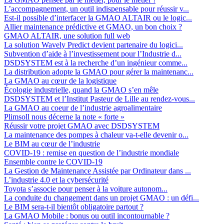
L’accompagnement, un outil indispensable pour réussir v...
Est-il possible d’interfacer la GMAO ALTAIR ou le logic...
Allier maintenance prédictive et GMAO, un bon choix ?
GMAO ALTAIR, une solution full web
La solution Wavely Predict devient partenaire du logici...
Subvention d’aide à l’investissement pour l’Industrie d...
DSDSYSTEM est à la recherche d’un ingénieur comme...
La distribution adopte la GMAO pour gérer la maintenanc...
La GMAO au cœur de la logistique
Écologie industrielle, quand la GMAO s’en mêle
DSDSYSTEM et l’Institut Pasteur de Lille au rendez-vous...
La GMAO au coeur de l’industrie agroalimentaire
Plimsoll nous décerne la note « forte »
Réussir votre projet GMAO avec DSDSYSTEM
La maintenance des pompes à chaleur va-t-elle devenir o...
Le BIM au cœur de l’industrie
COVID-19 : remise en question de l’industrie mondiale
Ensemble contre le COVID-19
La Gestion de Maintenance Assistée par Ordinateur dans ...
L’industrie 4.0 et la cybersécurité
Toyota s’associe pour penser à la voiture autonom...
La conduite du changement dans un projet GMAO : un défi...
Le BIM sera-t-il bientôt obligatoire partout ?
La GMAO Mobile : bonus ou outil incontournable ?