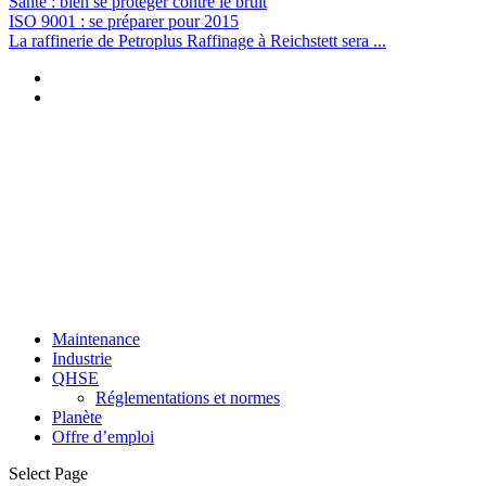
Santé : bien se protéger contre le bruit
ISO 9001 : se préparer pour 2015
La raffinerie de Petroplus Raffinage à Reichstett sera ...
Maintenance
Industrie
QHSE
Réglementations et normes
Planète
Offre d’emploi
Select Page