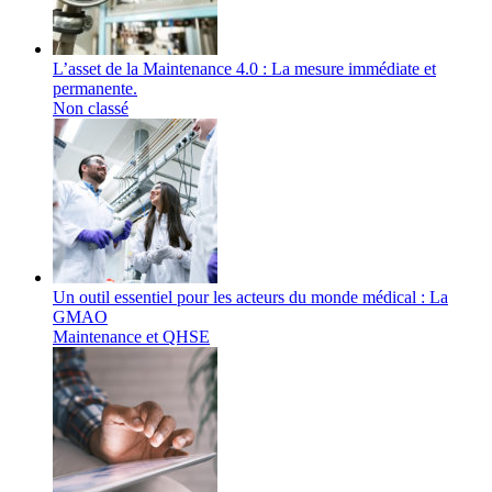
L’asset de la Maintenance 4.0 : La mesure immédiate et
permanente.
Non classé
Un outil essentiel pour les acteurs du monde médical : La
GMAO
Maintenance et QHSE