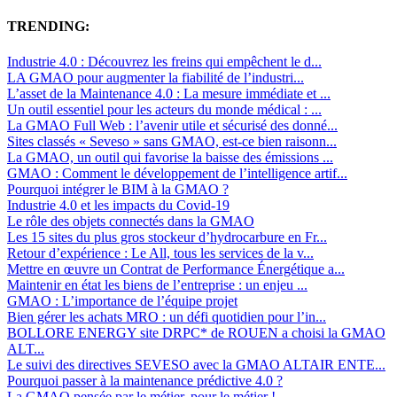
TRENDING:
Industrie 4.0 : Découvrez les freins qui empêchent le d...
LA GMAO pour augmenter la fiabilité de l’industri...
L’asset de la Maintenance 4.0 : La mesure immédiate et ...
Un outil essentiel pour les acteurs du monde médical : ...
La GMAO Full Web : l’avenir utile et sécurisé des donné...
Sites classés « Seveso » sans GMAO, est-ce bien raisonn...
La GMAO, un outil qui favorise la baisse des émissions ...
GMAO : Comment le développement de l’intelligence artif...
Pourquoi intégrer le BIM à la GMAO ?
Industrie 4.0 et les impacts du Covid-19
Le rôle des objets connectés dans la GMAO
Les 15 sites du plus gros stockeur d’hydrocarbure en Fr...
Retour d’expérience : Le All, tous les services de la v...
Mettre en œuvre un Contrat de Performance Énergétique a...
Maintenir en état les biens de l’entreprise : un enjeu ...
GMAO : L’importance de l’équipe projet
Bien gérer les achats MRO : un défi quotidien pour l’in...
BOLLORE ENERGY site DRPC* de ROUEN a choisi la GMAO
ALT...
Le suivi des directives SEVESO avec la GMAO ALTAIR ENTE...
Pourquoi passer à la maintenance prédictive 4.0 ?
La GMAO pensée par le métier, pour le métier !