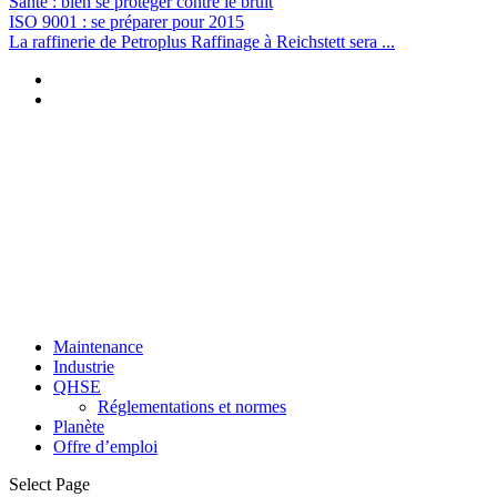
Santé : bien se protéger contre le bruit
ISO 9001 : se préparer pour 2015
La raffinerie de Petroplus Raffinage à Reichstett sera ...
Maintenance
Industrie
QHSE
Réglementations et normes
Planète
Offre d’emploi
Select Page