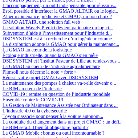
L’accompagnement, un outil indispensable pour réussir v...
Est-il possible d’interfacer la GMAO ALTAIR ou le logic...
Allier maintenance prédictive et GMAO, un bon choix ?
GMAO ALTAIR, une solution full web
La solution Wavely Predict devient partenaire du logici...
Subvention d’aide à l’investissement pour l’Industrie d...
DSDSYSTEM est à la recherche d’un ingénieur comme...
La distribution adopte la GMAO pour gérer la maintenanc...
La GMAO au cœur de la logistique
Écologie industrielle, quand la GMAO s’en mêle
DSDSYSTEM et l’Institut Pasteur de Lille au rendez-vous...
La GMAO au coeur de l’industrie agroalimentaire
Plimsoll nous décerne la note « forte »
Réussir votre projet GMAO avec DSDSYSTEM
La maintenance des pompes à chaleur va-t-elle devenir o...
Le BIM au cœur de l’industrie
COVID-19 : remise en question de l’industrie mondiale
Ensemble contre le COVID-19
La Gestion de Maintenance Assistée par Ordinateur dans ...
L’industrie 4.0 et la cybersécurité
Toyota s’associe pour penser à la voiture autonom...
La conduite du changement dans un projet GMAO : un défi...
Le BIM sera-t-il bientôt obligatoire partout ?
La GMAO Mobile : bonus ou outil incontournable ?