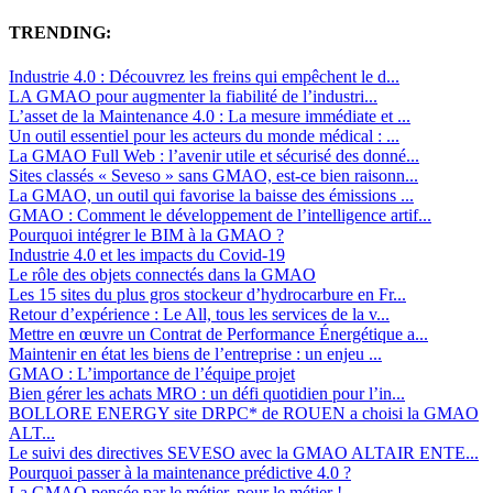
TRENDING:
Industrie 4.0 : Découvrez les freins qui empêchent le d...
LA GMAO pour augmenter la fiabilité de l’industri...
L’asset de la Maintenance 4.0 : La mesure immédiate et ...
Un outil essentiel pour les acteurs du monde médical : ...
La GMAO Full Web : l’avenir utile et sécurisé des donné...
Sites classés « Seveso » sans GMAO, est-ce bien raisonn...
La GMAO, un outil qui favorise la baisse des émissions ...
GMAO : Comment le développement de l’intelligence artif...
Pourquoi intégrer le BIM à la GMAO ?
Industrie 4.0 et les impacts du Covid-19
Le rôle des objets connectés dans la GMAO
Les 15 sites du plus gros stockeur d’hydrocarbure en Fr...
Retour d’expérience : Le All, tous les services de la v...
Mettre en œuvre un Contrat de Performance Énergétique a...
Maintenir en état les biens de l’entreprise : un enjeu ...
GMAO : L’importance de l’équipe projet
Bien gérer les achats MRO : un défi quotidien pour l’in...
BOLLORE ENERGY site DRPC* de ROUEN a choisi la GMAO
ALT...
Le suivi des directives SEVESO avec la GMAO ALTAIR ENTE...
Pourquoi passer à la maintenance prédictive 4.0 ?
La GMAO pensée par le métier, pour le métier !