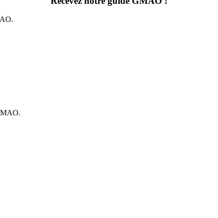
Recevez notre
guide GMAO
!
MAO.
s GMAO.