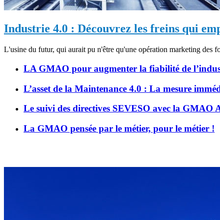
Industrie 4.0 : Découvrez les freins qui e
L'usine du futur, qui aurait pu n'être qu'une opération marketing des 
LA GMAO pour augmenter la fiabilité de l’indust
L’asset de la Maintenance 4.0 : La mesure imméd
Le suivi des directives SEVESO avec la GM
La GMAO pensée par le métier, pour le métier !