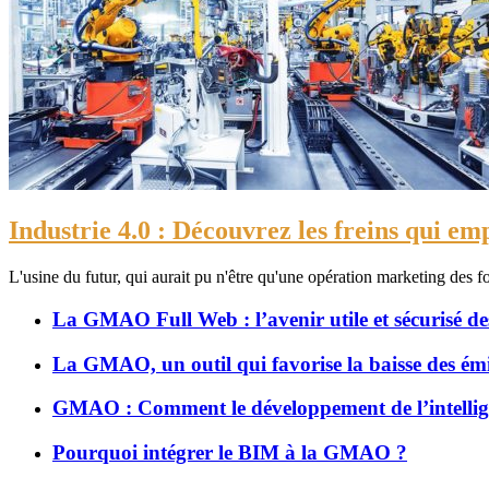
Industrie 4.0 : Découvrez les freins qui e
L'usine du futur, qui aurait pu n'être qu'une opération marketing des 
La GMAO Full Web : l’avenir utile et sécurisé de
La GMAO, un outil qui favorise la baisse des ém
GMAO : Comment le développement de l’intelligence
Pourquoi intégrer le BIM à la GMAO ?