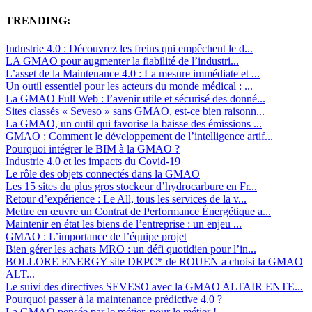
TRENDING:
Industrie 4.0 : Découvrez les freins qui empêchent le d...
LA GMAO pour augmenter la fiabilité de l’industri...
L’asset de la Maintenance 4.0 : La mesure immédiate et ...
Un outil essentiel pour les acteurs du monde médical : ...
La GMAO Full Web : l’avenir utile et sécurisé des donné...
Sites classés « Seveso » sans GMAO, est-ce bien raisonn...
La GMAO, un outil qui favorise la baisse des émissions ...
GMAO : Comment le développement de l’intelligence artif...
Pourquoi intégrer le BIM à la GMAO ?
Industrie 4.0 et les impacts du Covid-19
Le rôle des objets connectés dans la GMAO
Les 15 sites du plus gros stockeur d’hydrocarbure en Fr...
Retour d’expérience : Le All, tous les services de la v...
Mettre en œuvre un Contrat de Performance Énergétique a...
Maintenir en état les biens de l’entreprise : un enjeu ...
GMAO : L’importance de l’équipe projet
Bien gérer les achats MRO : un défi quotidien pour l’in...
BOLLORE ENERGY site DRPC* de ROUEN a choisi la GMAO
ALT...
Le suivi des directives SEVESO avec la GMAO ALTAIR ENTE...
Pourquoi passer à la maintenance prédictive 4.0 ?
La GMAO pensée par le métier, pour le métier !