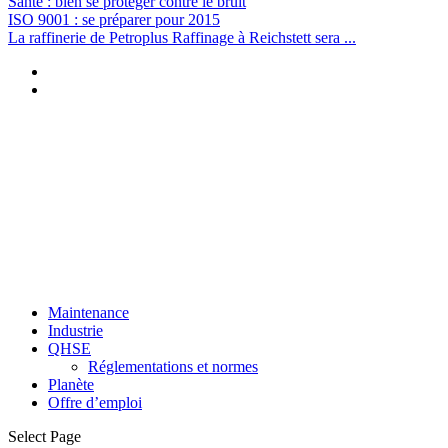
Santé : bien se protéger contre le bruit
ISO 9001 : se préparer pour 2015
La raffinerie de Petroplus Raffinage à Reichstett sera ...
Maintenance
Industrie
QHSE
Réglementations et normes
Planète
Offre d’emploi
Select Page