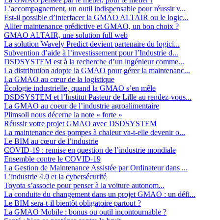
L’accompagnement, un outil indispensable pour réussir v...
Est-il possible d’interfacer la GMAO ALTAIR ou le logic...
Allier maintenance prédictive et GMAO, un bon choix ?
GMAO ALTAIR, une solution full web
La solution Wavely Predict devient partenaire du logici...
Subvention d’aide à l’investissement pour l’Industrie d...
DSDSYSTEM est à la recherche d’un ingénieur comme...
La distribution adopte la GMAO pour gérer la maintenanc...
La GMAO au cœur de la logistique
Écologie industrielle, quand la GMAO s’en mêle
DSDSYSTEM et l’Institut Pasteur de Lille au rendez-vous...
La GMAO au coeur de l’industrie agroalimentaire
Plimsoll nous décerne la note « forte »
Réussir votre projet GMAO avec DSDSYSTEM
La maintenance des pompes à chaleur va-t-elle devenir o...
Le BIM au cœur de l’industrie
COVID-19 : remise en question de l’industrie mondiale
Ensemble contre le COVID-19
La Gestion de Maintenance Assistée par Ordinateur dans ...
L’industrie 4.0 et la cybersécurité
Toyota s’associe pour penser à la voiture autonom...
La conduite du changement dans un projet GMAO : un défi...
Le BIM sera-t-il bientôt obligatoire partout ?
La GMAO Mobile : bonus ou outil incontournable ?