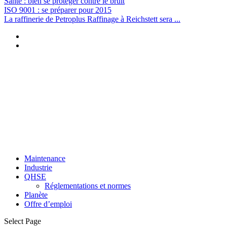
Santé : bien se protéger contre le bruit
ISO 9001 : se préparer pour 2015
La raffinerie de Petroplus Raffinage à Reichstett sera ...
Maintenance
Industrie
QHSE
Réglementations et normes
Planète
Offre d’emploi
Select Page