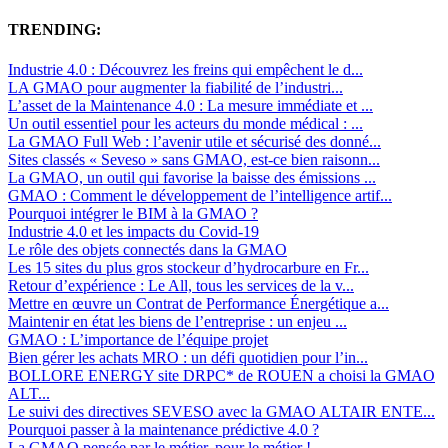
TRENDING:
Industrie 4.0 : Découvrez les freins qui empêchent le d...
LA GMAO pour augmenter la fiabilité de l’industri...
L’asset de la Maintenance 4.0 : La mesure immédiate et ...
Un outil essentiel pour les acteurs du monde médical : ...
La GMAO Full Web : l’avenir utile et sécurisé des donné...
Sites classés « Seveso » sans GMAO, est-ce bien raisonn...
La GMAO, un outil qui favorise la baisse des émissions ...
GMAO : Comment le développement de l’intelligence artif...
Pourquoi intégrer le BIM à la GMAO ?
Industrie 4.0 et les impacts du Covid-19
Le rôle des objets connectés dans la GMAO
Les 15 sites du plus gros stockeur d’hydrocarbure en Fr...
Retour d’expérience : Le All, tous les services de la v...
Mettre en œuvre un Contrat de Performance Énergétique a...
Maintenir en état les biens de l’entreprise : un enjeu ...
GMAO : L’importance de l’équipe projet
Bien gérer les achats MRO : un défi quotidien pour l’in...
BOLLORE ENERGY site DRPC* de ROUEN a choisi la GMAO
ALT...
Le suivi des directives SEVESO avec la GMAO ALTAIR ENTE...
Pourquoi passer à la maintenance prédictive 4.0 ?
La GMAO pensée par le métier, pour le métier !