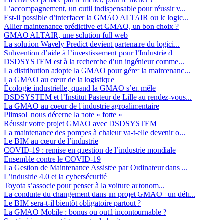
L’accompagnement, un outil indispensable pour réussir v...
Est-il possible d’interfacer la GMAO ALTAIR ou le logic...
Allier maintenance prédictive et GMAO, un bon choix ?
GMAO ALTAIR, une solution full web
La solution Wavely Predict devient partenaire du logici...
Subvention d’aide à l’investissement pour l’Industrie d...
DSDSYSTEM est à la recherche d’un ingénieur comme...
La distribution adopte la GMAO pour gérer la maintenanc...
La GMAO au cœur de la logistique
Écologie industrielle, quand la GMAO s’en mêle
DSDSYSTEM et l’Institut Pasteur de Lille au rendez-vous...
La GMAO au coeur de l’industrie agroalimentaire
Plimsoll nous décerne la note « forte »
Réussir votre projet GMAO avec DSDSYSTEM
La maintenance des pompes à chaleur va-t-elle devenir o...
Le BIM au cœur de l’industrie
COVID-19 : remise en question de l’industrie mondiale
Ensemble contre le COVID-19
La Gestion de Maintenance Assistée par Ordinateur dans ...
L’industrie 4.0 et la cybersécurité
Toyota s’associe pour penser à la voiture autonom...
La conduite du changement dans un projet GMAO : un défi...
Le BIM sera-t-il bientôt obligatoire partout ?
La GMAO Mobile : bonus ou outil incontournable ?