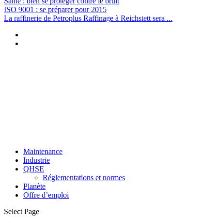
Santé : bien se protéger contre le bruit
ISO 9001 : se préparer pour 2015
La raffinerie de Petroplus Raffinage à Reichstett sera ...
Maintenance
Industrie
QHSE
Réglementations et normes
Planète
Offre d’emploi
Select Page