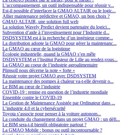
L’accompagnement, un outil indispensable pour réussir v...
Est-il possible d’interfacer la GMAO ALTAIR ou le logic...
Allier maintenance prédictive et GMAO, un bon choix ?
GMAO ALTAIR, une solution full web
La solution Wavely Predict devient partenaire du logici...
Subvention d’aide à l’investissement pour l’Industrie d...
DSDSYSTEM est à la recherche d’un ingénieur comme...
La distribution adopte la GMAO pour gérer la maintenanc...
La GMAO au cœur de la logistique
Écologie industrielle, quand la GMAO s’en mêle
DSDSYSTEM et l’Institut Pasteur de Lille au rendez-vous...
La GMAO au coeur de l’industrie agroalimentaire
Plimsoll nous décerne la note « forte »
Réussir votre projet GMAO avec DSDSYSTEM
La maintenance des pompes à chaleur va-t-elle devenir o...
Le BIM au cœur de l’industrie
COVID-19 : remise en question de l’industrie mondiale
Ensemble contre le COVID-19
La Gestion de Maintenance Assistée par Ordinateur dans ...
L’industrie 4.0 et la cybersécurité
Toyota s’associe pour penser à la voiture autonom...
La conduite du changement dans un projet GMAO : un défi...
Le BIM sera-t-il bientôt obligatoire partout ?
La GMAO Mobile : bonus ou outil incontournable ?