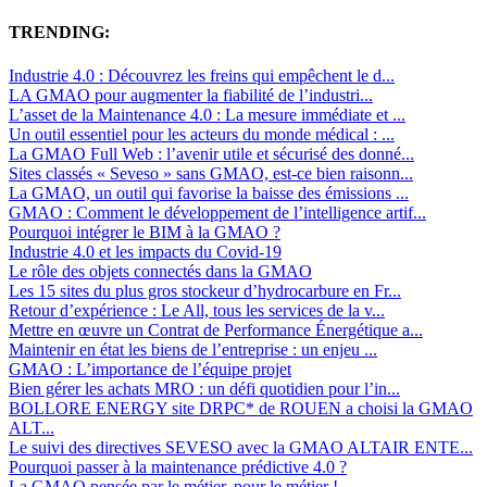
TRENDING:
Industrie 4.0 : Découvrez les freins qui empêchent le d...
LA GMAO pour augmenter la fiabilité de l’industri...
L’asset de la Maintenance 4.0 : La mesure immédiate et ...
Un outil essentiel pour les acteurs du monde médical : ...
La GMAO Full Web : l’avenir utile et sécurisé des donné...
Sites classés « Seveso » sans GMAO, est-ce bien raisonn...
La GMAO, un outil qui favorise la baisse des émissions ...
GMAO : Comment le développement de l’intelligence artif...
Pourquoi intégrer le BIM à la GMAO ?
Industrie 4.0 et les impacts du Covid-19
Le rôle des objets connectés dans la GMAO
Les 15 sites du plus gros stockeur d’hydrocarbure en Fr...
Retour d’expérience : Le All, tous les services de la v...
Mettre en œuvre un Contrat de Performance Énergétique a...
Maintenir en état les biens de l’entreprise : un enjeu ...
GMAO : L’importance de l’équipe projet
Bien gérer les achats MRO : un défi quotidien pour l’in...
BOLLORE ENERGY site DRPC* de ROUEN a choisi la GMAO
ALT...
Le suivi des directives SEVESO avec la GMAO ALTAIR ENTE...
Pourquoi passer à la maintenance prédictive 4.0 ?
La GMAO pensée par le métier, pour le métier !