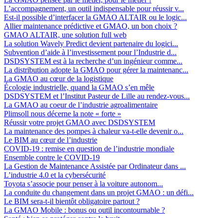
L’accompagnement, un outil indispensable pour réussir v...
Est-il possible d’interfacer la GMAO ALTAIR ou le logic...
Allier maintenance prédictive et GMAO, un bon choix ?
GMAO ALTAIR, une solution full web
La solution Wavely Predict devient partenaire du logici...
Subvention d’aide à l’investissement pour l’Industrie d...
DSDSYSTEM est à la recherche d’un ingénieur comme...
La distribution adopte la GMAO pour gérer la maintenanc...
La GMAO au cœur de la logistique
Écologie industrielle, quand la GMAO s’en mêle
DSDSYSTEM et l’Institut Pasteur de Lille au rendez-vous...
La GMAO au coeur de l’industrie agroalimentaire
Plimsoll nous décerne la note « forte »
Réussir votre projet GMAO avec DSDSYSTEM
La maintenance des pompes à chaleur va-t-elle devenir o...
Le BIM au cœur de l’industrie
COVID-19 : remise en question de l’industrie mondiale
Ensemble contre le COVID-19
La Gestion de Maintenance Assistée par Ordinateur dans ...
L’industrie 4.0 et la cybersécurité
Toyota s’associe pour penser à la voiture autonom...
La conduite du changement dans un projet GMAO : un défi...
Le BIM sera-t-il bientôt obligatoire partout ?
La GMAO Mobile : bonus ou outil incontournable ?