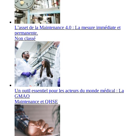
L’asset de la Maintenance 4.0 : La mesure immédiate et
permanente.
Non classé
Un outil essentiel pour les acteurs du monde médical : La
GMAO
Maintenance et QHSE