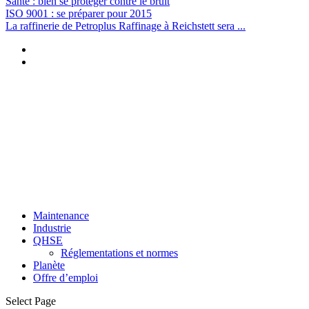
Santé : bien se protéger contre le bruit
ISO 9001 : se préparer pour 2015
La raffinerie de Petroplus Raffinage à Reichstett sera ...
Maintenance
Industrie
QHSE
Réglementations et normes
Planète
Offre d’emploi
Select Page