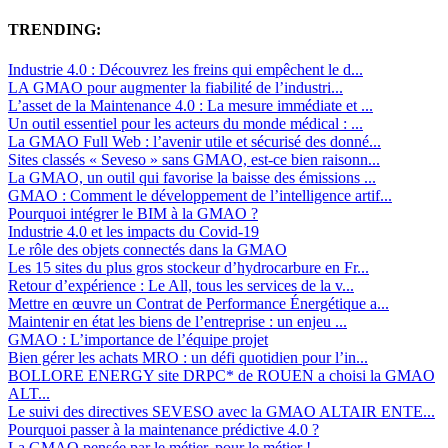
TRENDING:
Industrie 4.0 : Découvrez les freins qui empêchent le d...
LA GMAO pour augmenter la fiabilité de l’industri...
L’asset de la Maintenance 4.0 : La mesure immédiate et ...
Un outil essentiel pour les acteurs du monde médical : ...
La GMAO Full Web : l’avenir utile et sécurisé des donné...
Sites classés « Seveso » sans GMAO, est-ce bien raisonn...
La GMAO, un outil qui favorise la baisse des émissions ...
GMAO : Comment le développement de l’intelligence artif...
Pourquoi intégrer le BIM à la GMAO ?
Industrie 4.0 et les impacts du Covid-19
Le rôle des objets connectés dans la GMAO
Les 15 sites du plus gros stockeur d’hydrocarbure en Fr...
Retour d’expérience : Le All, tous les services de la v...
Mettre en œuvre un Contrat de Performance Énergétique a...
Maintenir en état les biens de l’entreprise : un enjeu ...
GMAO : L’importance de l’équipe projet
Bien gérer les achats MRO : un défi quotidien pour l’in...
BOLLORE ENERGY site DRPC* de ROUEN a choisi la GMAO
ALT...
Le suivi des directives SEVESO avec la GMAO ALTAIR ENTE...
Pourquoi passer à la maintenance prédictive 4.0 ?
La GMAO pensée par le métier, pour le métier !