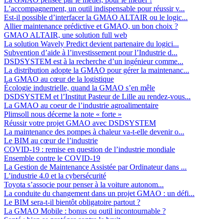
L’accompagnement, un outil indispensable pour réussir v...
Est-il possible d’interfacer la GMAO ALTAIR ou le logic...
Allier maintenance prédictive et GMAO, un bon choix ?
GMAO ALTAIR, une solution full web
La solution Wavely Predict devient partenaire du logici...
Subvention d’aide à l’investissement pour l’Industrie d...
DSDSYSTEM est à la recherche d’un ingénieur comme...
La distribution adopte la GMAO pour gérer la maintenanc...
La GMAO au cœur de la logistique
Écologie industrielle, quand la GMAO s’en mêle
DSDSYSTEM et l’Institut Pasteur de Lille au rendez-vous...
La GMAO au coeur de l’industrie agroalimentaire
Plimsoll nous décerne la note « forte »
Réussir votre projet GMAO avec DSDSYSTEM
La maintenance des pompes à chaleur va-t-elle devenir o...
Le BIM au cœur de l’industrie
COVID-19 : remise en question de l’industrie mondiale
Ensemble contre le COVID-19
La Gestion de Maintenance Assistée par Ordinateur dans ...
L’industrie 4.0 et la cybersécurité
Toyota s’associe pour penser à la voiture autonom...
La conduite du changement dans un projet GMAO : un défi...
Le BIM sera-t-il bientôt obligatoire partout ?
La GMAO Mobile : bonus ou outil incontournable ?