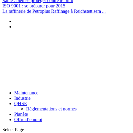
Santé : bien se protéger contre le bruit
ISO 9001 : se préparer pour 2015
La raffinerie de Petroplus Raffinage à Reichstett sera ...
Maintenance
Industrie
QHSE
Réglementations et normes
Planète
Offre d’emploi
Select Page