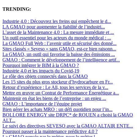
TRENDING:
Industrie 4.0 : Découvrez les freins qui empêchent le d...
LA GMAO pour augmenter la fiabilité de l’industri...
L’asset de la Maintenance 4.0 : La mesure immédiate et ...
Un outil essentiel pour les acteurs du monde médical : ...
La GMAO Full Web : l’avenir utile et sécurisé des donné...
Sites classés « Seveso » sans GMAO, est-ce bien raisonn...
La GMAO, un outil qui favorise la baisse des émissions ...
GMAO : Comment le développement de l’intelligence artif...
Pourquoi intégrer le BIM à la GMAO ?
Industrie 4.0 et les impacts du Covid-19
Le rôle des objets connectés dans la GMAO
Les 15 sites du plus gros stockeur d’hydrocarbure en Fr...
Retour d’expérience : Le All, tous les services de la v...
Mettre en œuvre un Contrat de Performance Énergétique a...
Maintenir en état les biens de l’entreprise : un enjeu ...
GMAO : L’importance de l’équipe projet
Bien gérer les achats MRO : un défi quotidien pour l’in...
BOLLORE ENERGY site DRPC* de ROUEN a choisi la GMAO
ALT...
Le suivi des directives SEVESO avec la GMAO ALTAIR ENTE...
Pourquoi passer à la maintenance prédictive 4.0 ?
La GMAO pensée par le métier, pour le métier !