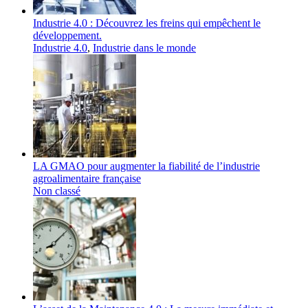
Industrie 4.0 : Découvrez les freins qui empêchent le
développement.
Industrie 4.0
,
Industrie dans le monde
LA GMAO pour augmenter la fiabilité de l’industrie
agroalimentaire française
Non classé